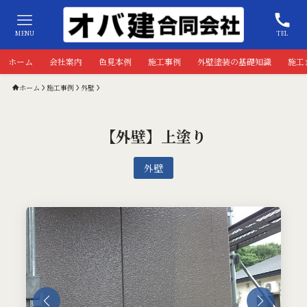
MENU
TEL
ホーム
会社案内
色見本例
施工事例
外壁塗装の基礎知識
施工
ホーム
施工事例
外壁
【外壁】上塗り
外壁