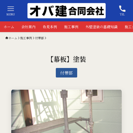
MENU
TEL
ホーム
会社案内
色見本例
施工事例
外壁塗装の基礎知識
施工
ホーム
施工事例
付帯部
【幕板】塗装
付帯部