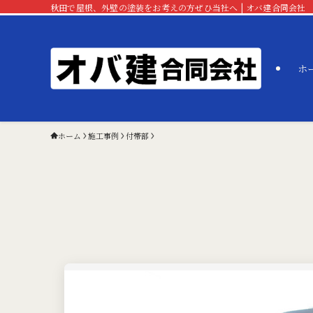
秋田で屋根、外壁の塗装をお考えの方ぜひ当社へ | オバ建合同会社
ホ
ホーム
施工事例
付帯部