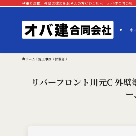
秋田で屋根、外壁の塗装をお考えの方ぜひ当社へ | オバ建合同会社
ホ
ホーム
施工事例
付帯部
リバーフロント川元C 外
ー