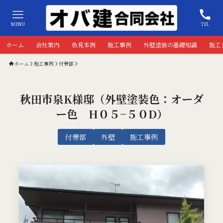
MENU
TEL
ホーム
会社案内
色見本例
施工事例
外壁塗装の基礎知識
施工
ホーム
施工事例
付帯部
秋田市泉K様邸（外壁塗装色：オーダ
ー色 H０５−５０D）
付帯部
外壁
施工事例