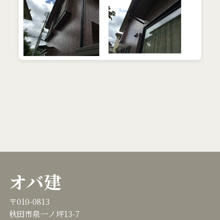
オバ建
〒010-0813
秋田市泉一ノ坪13-7