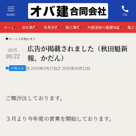
MENU
TEL
ホーム
会社案内
色見本例
施工事例
外壁塗装の基礎知識
施工
ホーム
お知らせ
広告が掲載されました（秋田魁新
2025
10/22
報、かだん）
お知らせ
2020年3月27日
2025年10月22日
ご無沙汰しております。
３月より今年度の営業を開始しております。