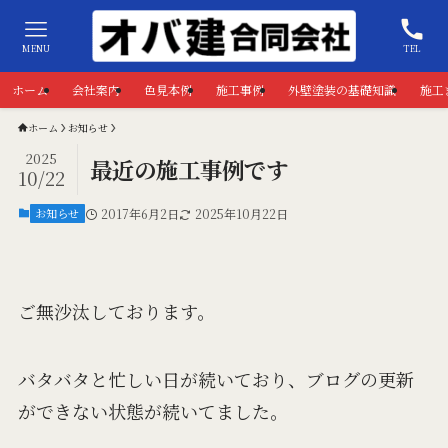
MENU
TEL
ホーム
会社案内
色見本例
施工事例
外壁塗装の基礎知識
施工
ホーム
お知らせ
2025
最近の施工事例です
10/22
お知らせ
2017年6月2日
2025年10月22日
ご無沙汰しております。
バタバタと忙しい日が続いており、ブログの更新
ができない状態が続いてました。