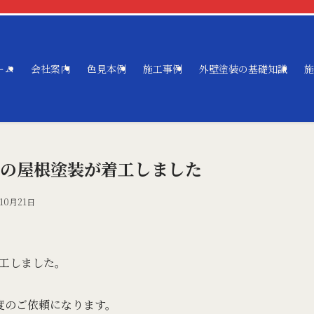
ーム
会社案内
色見本例
施工事例
外壁塗装の基礎知識
施
の屋根塗装が着工しました
10月21日
工しました。
度のご依頼になります。