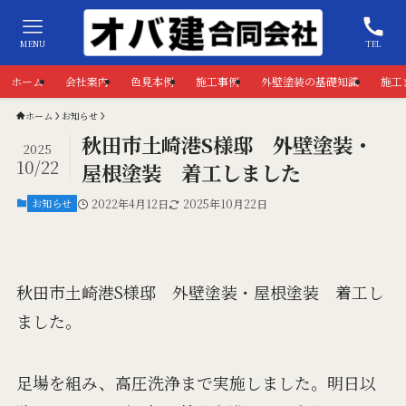
MENU
TEL
ホーム
会社案内
色見本例
施工事例
外壁塗装の基礎知識
施工
ホーム
お知らせ
秋田市土崎港S様邸 外壁塗装・
2025
10/22
屋根塗装 着工しました
お知らせ
2022年4月12日
2025年10月22日
秋田市土崎港S様邸 外壁塗装・屋根塗装 着工し
ました。
足場を組み、高圧洗浄まで実施しました。明日以