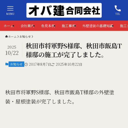
MENU
TEL
ホーム
会社案内
色見本例
施工事例
外壁塗装の基礎知識
施工
ホーム
お知らせ
秋田市将軍野S様邸、秋田市飯島T
2025
10/22
様邸の施工が完了しました。
お知らせ
2017年8月7日
2025年10月22日
秋田市将軍野S様邸、秋田市飯島T様邸の外壁塗
装・屋根塗装が完了しました。