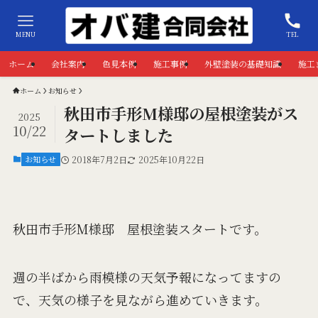
MENU
TEL
ホーム
会社案内
色見本例
施工事例
外壁塗装の基礎知識
施工
ホーム
お知らせ
秋田市手形M様邸の屋根塗装がス
2025
10/22
タートしました
お知らせ
2018年7月2日
2025年10月22日
秋田市手形M様邸 屋根塗装スタートです。
週の半ばから雨模様の天気予報になってますの
で、天気の様子を見ながら進めていきます。