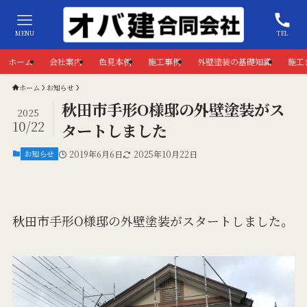
MENU
TEL
ホーム
会社案内
色見本例
施工事例
外壁塗装の基礎知識
施工
ホーム
お知らせ
秋田市手形O様邸の外壁塗装がス
2025
10/22
タートしました
お知らせ
2019年6月6日
2025年10月22日
秋田市手形O様邸の外壁塗装がスタートしました。