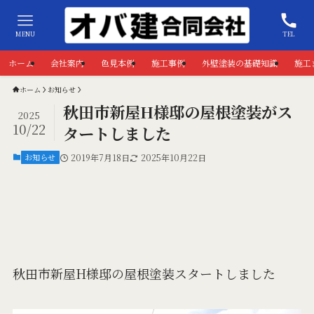
MENU
TEL
ホーム
会社案内
色見本例
施工事例
外壁塗装の基礎知識
施工
ホーム
お知らせ
秋田市新屋H様邸の屋根塗装がス
2025
10/22
タートしました
お知らせ
2019年7月18日
2025年10月22日
秋田市新屋H様邸の屋根塗装スタートしました