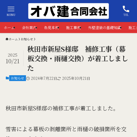
MENU
TEL
ホーム
会社案内
色見本例
施工事例
外壁塗装の基礎知識
施工
ホーム
お知らせ
秋田市新屋S様邸 補修工事（幕
2025
板交換・雨樋交換）が着工しまし
10/21
た
お知らせ
2024年7月22日
2025年10月21日
秋田市新屋S様邸の補修工事が着工しました。
雪害による幕板の剥離箇所と雨樋の破損箇所を交