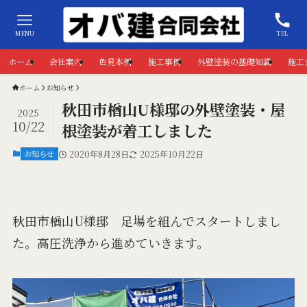
MENU
TEL
ホーム
会社案内
色見本例
施工事例
外壁塗装の基礎知識
施工
ホーム
お知らせ
秋田市楢山U様邸の外壁塗装・屋
2025
10/22
根塗装が着工しました
お知らせ
2020年8月28日
2025年10月22日
秋田市楢山U様邸 足場を組んでスタートしまし
た。高圧洗浄から進めていきます。