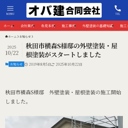
MENU
TEL
ホーム
会社案内
色見本例
施工事例
外壁塗装の基礎知識
施工
ホーム
お知らせ
秋田市横森S様邸の外壁塗装・屋
2025
10/22
根塗装がスタートしました
お知らせ
2019年8月5日
2025年10月22日
秋田市横森S様邸 外壁塗装・屋根塗装の施工開始
しました。