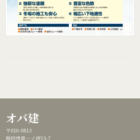
オバ建
〒010-0813
秋田市泉一ノ坪13-7