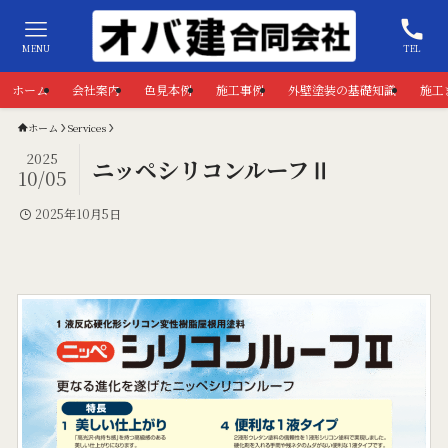
MENU
TEL
ホーム
会社案内
色見本例
施工事例
外壁塗装の基礎知識
施工
ホーム
Services
2025
ニッペシリコンルーフⅡ
10/05
2025年10月5日