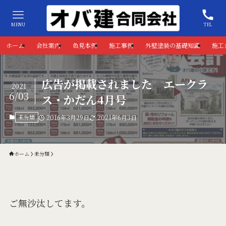
MENU
TEL
ホーム
会社案内
色見本例
施工事例
外壁塗装の基礎知識
施工
広告が掲載されました エークラ
2021
6/03
ス・かだん4月号
未分類
2016年3月29日
2021年6月3日
ホーム
未分類
ご無沙汰してます。