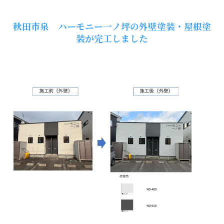
市
S
秋田市泉 ハーモニー一ノ坪の外壁塗装・屋根塗
様
装が完工しました
邸
外
壁
塗
装・
屋
根
塗
装
が
完
工
し
ま
し
た