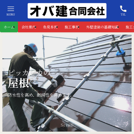
MENU
TEL
ホーム
会社案内
色見本例
施工事例
外壁塗装の基礎知識
施工
確かな
技術力
技術力
塗装前には
ピッカピカの
施工実績多数！
高圧洗浄
屋根
外壁
高圧洗浄
特殊な塗装も対応可能です
特殊な塗装も対応可能です
外壁塗装・屋根塗装はお任せください
アフターケア保証も万全です。
高圧洗浄で、汚れを落としてから塗装をします。
防水性を高め、耐候性を高めます。
塗装歴10年以上の職人が丁寧に仕上げます！
高圧洗浄で、汚れを落としてから塗装をします。
詳しくはこちら>>
詳しくはこちら>>
Scroll