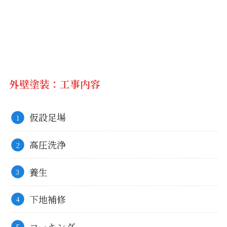
様
邸
外
壁
塗
装・
屋
根
外壁塗装：工事内容
塗
装
着
仮設足場
工
し
ま
高圧洗浄
し
た
養生
下地補修
コーキング