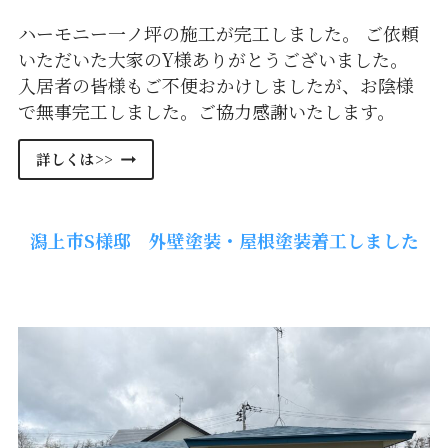
ハーモニー一ノ坪の施工が完工しました。 ご依頼
いただいた大家のY様ありがとうございました。
入居者の皆様もご不便おかけしましたが、お陰様
で無事完工しました。ご協力感謝いたします。
秋
詳しくは>>
田
市
泉
潟上市S様邸 外壁塗装・屋根塗装着工しました
ハ
ー
モ
ニ
ー
一
ノ
坪
の
外