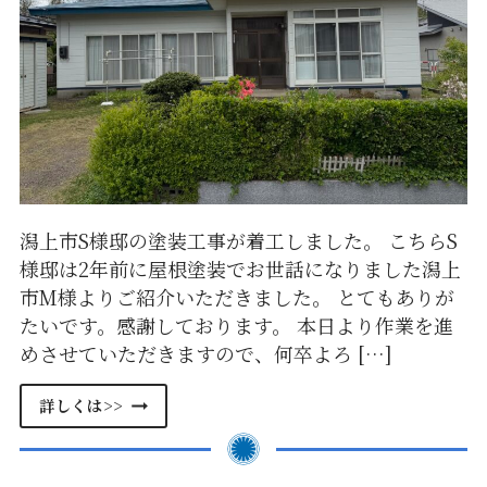
壁
塗
装・
屋
根
塗
装
が
完
工
し
潟上市S様邸の塗装工事が着工しました。 こちらS
ま
様邸は2年前に屋根塗装でお世話になりました潟上
し
市M様よりご紹介いただきました。 とてもありが
た
たいです。感謝しております。 本日より作業を進
めさせていただきますので、何卒よろ […]
潟
詳しくは>>
上
市
S