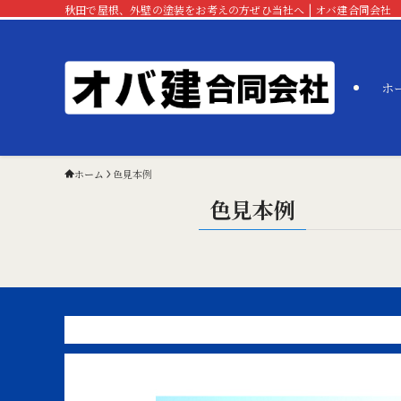
秋田で屋根、外壁の塗装をお考えの方ぜひ当社へ | オバ建合同会社
ホ
ホーム
色見本例
色見本例