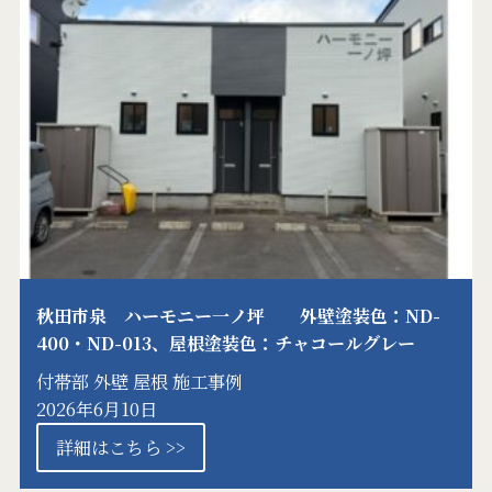
秋田市泉 ハーモニー一ノ坪 外壁塗装色：ND-
400・ND-013、屋根塗装色：チャコールグレー
付帯部
外壁
屋根
施工事例
2026年6月10日
詳細はこちら >>