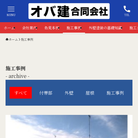
MENU
TEL
ホーム
会社案内
色見本例
施工事例
外壁塗装の基礎知識
施工
ホーム
施工事例
施工事例
- archive -
すべて
付帯部
外壁
屋根
施工事例