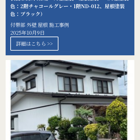
色：2階チャコールグレー・1階ND-012、屋根塗装
色：ブラック）
付帯部
外壁
屋根
施工事例
2025年10月9日
詳細はこちら >>