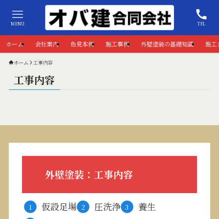
MENU
TEL
ホーム
会社案内
色見本例
施工事例
外壁塗装の基礎知識
施工
ホーム
工事内容
工事内容
外壁塗装：工事内容
仮設足場
圧洗浄
養生