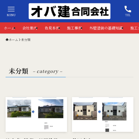
MENU
TEL
ホーム
会社案内
色見本例
施工事例
外壁塗装の基礎知識
施工
ホーム
未分類
未分類
– category –