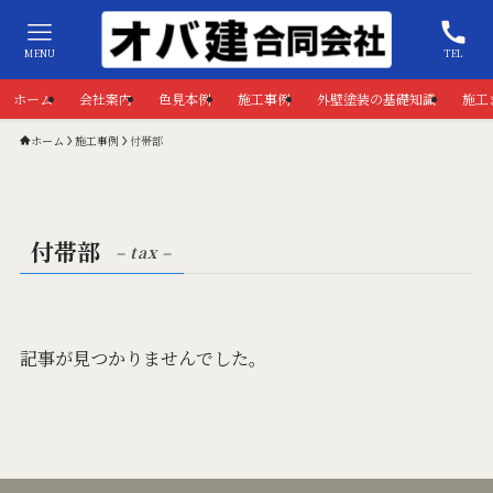
MENU
TEL
ホーム
会社案内
色見本例
施工事例
外壁塗装の基礎知識
施工
ホーム
施工事例
付帯部
付帯部
– tax –
記事が見つかりませんでした。