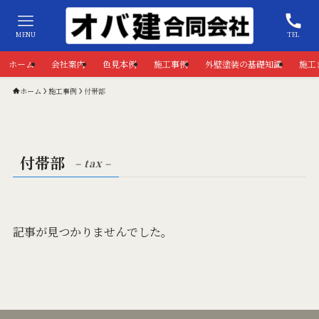
MENU
TEL
ホーム
会社案内
色見本例
施工事例
外壁塗装の基礎知識
施工
ホーム
施工事例
付帯部
付帯部
– tax –
記事が見つかりませんでした。