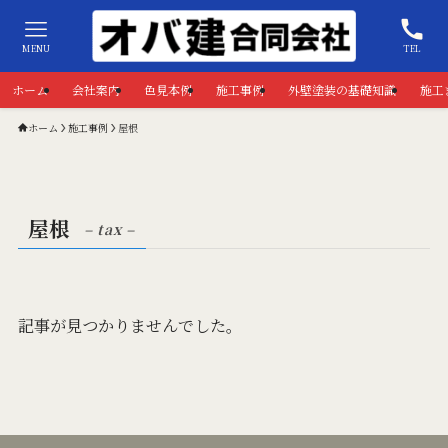
MENU
TEL
ホーム
会社案内
色見本例
施工事例
外壁塗装の基礎知識
施工
ホーム
施工事例
屋根
屋根
– tax –
記事が見つかりませんでした。